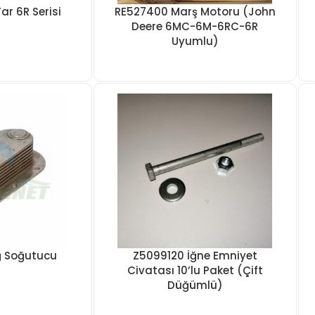
ar 6R Serisi
RE527400 Marş Motoru (John
Deere 6MC-6M-6RC-6R
Uyumlu)
ğ Soğutucu
Z5099120 İğne Emniyet
Civatası 10’lu Paket (Çift
Düğümlü)