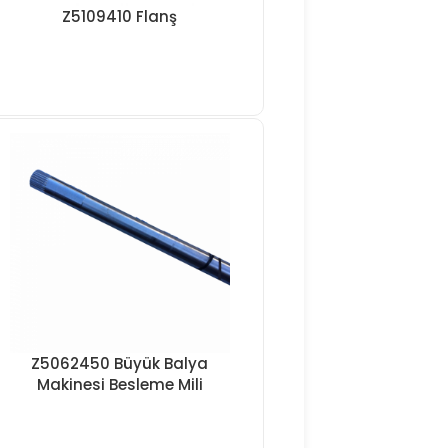
Z5109410 Flanş
Z5062450 Büyük Balya
Makinesi Besleme Mili