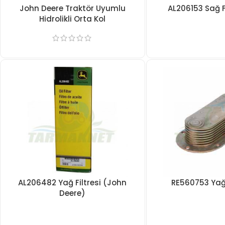
John Deere Traktör Uyumlu
AL206153 Sağ F
Hidrolikli Orta Kol
AL206482 Yağ Filtresi (John
RE560753 Ya
Deere)