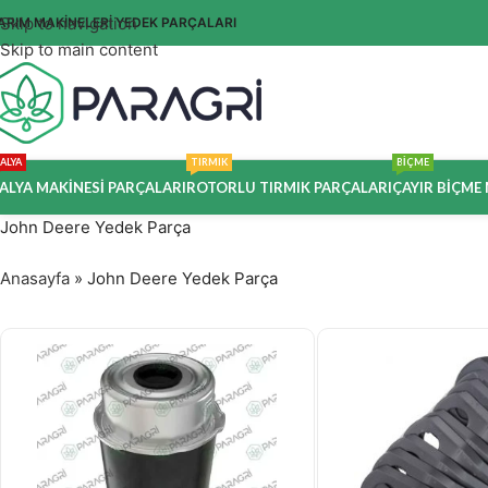
Skip to navigation
ARIM MAKİNELERİ YEDEK PARÇALARI
Skip to main content
ALYA
TIRMIK
BİÇME
ALYA MAKINESI PARÇALARI
ROTORLU TIRMIK PARÇALARI
ÇAYIR BIÇME
John Deere Yedek Parça
Anasayfa
»
John Deere Yedek Parça