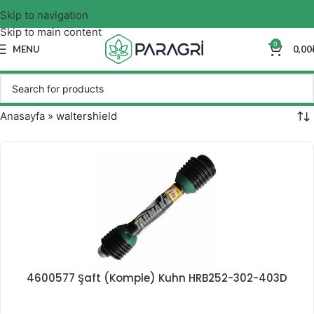
Skip to navigation
Skip to main content
0
MENU
0,00
Anasayfa
»
waltershield
4600577 Şaft (Komple) Kuhn HRB252-302-403D