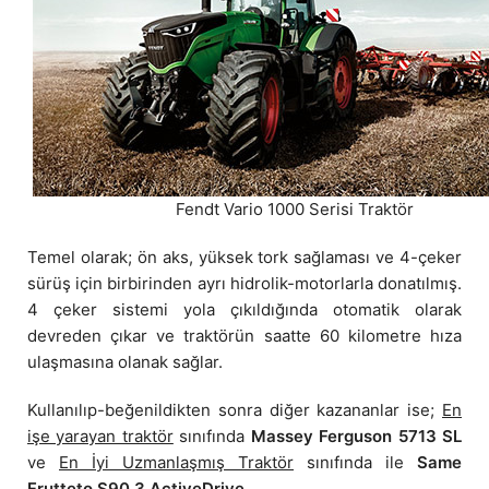
Fendt Vario 1000 Serisi Traktör
Temel olarak; ön aks, yüksek tork sağlaması ve 4-çeker
sürüş için birbirinden ayrı hidrolik-motorlarla donatılmış.
4 çeker sistemi yola çıkıldığında otomatik olarak
devreden çıkar ve traktörün saatte 60 kilometre hıza
ulaşmasına olanak sağlar.
Kullanılıp-beğenildikten sonra diğer kazananlar ise;
En
işe yarayan traktör
sınıfında
Massey Ferguson 5713 SL
ve
En İyi Uzmanlaşmış Traktör
sınıfında ile
Same
Frutteto S90.3 ActiveDrive
.