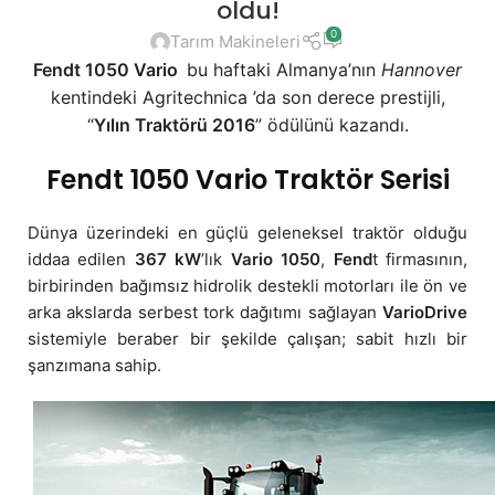
oldu!
0
Tarım Makineleri
Fendt 1050
Vario
bu haftaki Almanya’nın
Hannover
kentindeki Agritechnica ’da son derece prestijli,
“
Yılın Traktörü 2016
” ödülünü kazandı.
Fendt 1050 Vario Traktör Serisi
Dünya üzerindeki en güçlü geleneksel traktör olduğu
iddaa edilen
367 kW
’lık
Vario 1050
,
Fend
t firmasının,
birbirinden bağımsız hidrolik destekli motorları ile ön ve
arka akslarda serbest tork dağıtımı sağlayan
VarioDrive
sistemiyle beraber bir şekilde çalışan; sabit hızlı bir
şanzımana sahip.