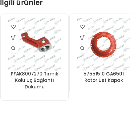
İlgili ürünler
PFAK8007270 Tırmık
57551510 GA6501
Kolu Uç Bağlantı
Rotor Üst Kapak
Dökümü