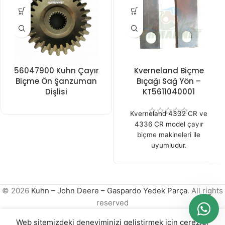
56047900 Kuhn Çayır
Kverneland Biçme
Biçme Ön Şanzuman
Bıçağı Sağ Yön –
Dişlisi
KT5611040001
Kverneland 4332 CR ve
4336 CR model
çayır
biçme makineleri
ile
uyumludur.
© 2026
Kuhn – John Deere – Gaspardo Yedek Parça
. All rights
reserved
Web sitemizdeki deneyiminizi geliştirmek için çerezler