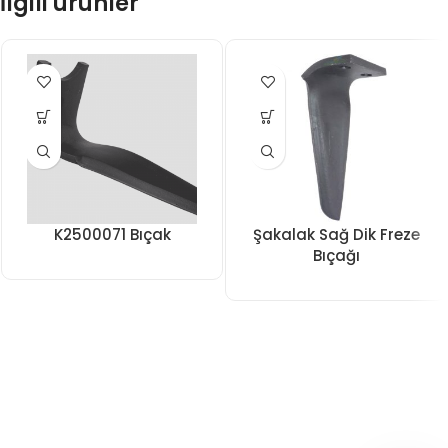
İlgili ürünler
K2500071 Bıçak
Şakalak Sağ Dik Freze
Bıçağı