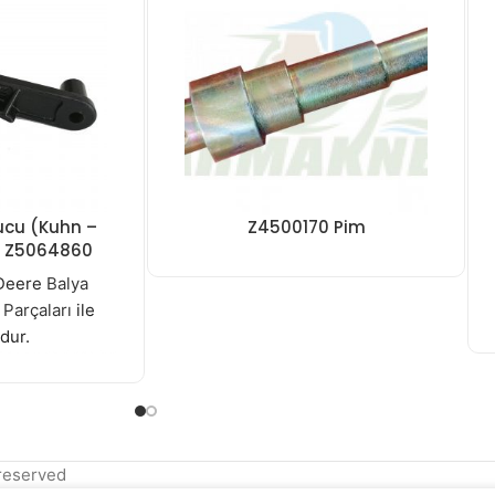
ucu (Kuhn –
Z4500170 Pim
– Z5064860
 Deere
Balya
Parçaları
ile
dur.
s reserved