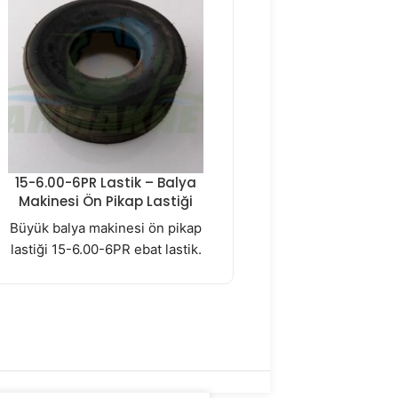
15-6.00-6PR Lastik – Balya
Z5109410 Fl
Makinesi Ön Pikap Lastiği
KUHN : LSB 1270 DX, 
Büyük balya makinesi ön pikap
LSB 1290ID, LSB 890D
lastiği 15-6.00-6PR ebat lastik.
OF, SB 1270 X O