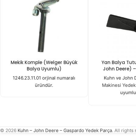
Mekik Komple (Welger Büyük
Yan Balya Tut
Balya Uyumlu)
John Deere) 
1246.23.11.01 orjinal numaralı
Kuhn ve John
üründür.
Makinesi Yedek 
uyumlu
© 2026
Kuhn – John Deere – Gaspardo Yedek Parça
. All right