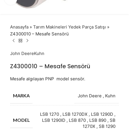
Anasayfa
»
Tarım Makineleri Yedek Parça Satışı
»
Z4300010 – Mesafe Sensörü
John Deere
Kuhn
Z4300010 – Mesafe Sensörü
Mesafe algılayan PNP model sensör.
MARKA
John Deere
,
Kuhn
LSB 1270
,
LSB 1270DX
,
LSB 1290D
,
MODEL
LSB 1290ID
,
LSB 870
,
LSB 890
,
SB
1270X
,
SB 1290