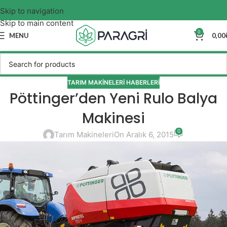
Skip to navigation
Skip to main content
0
MENU
0,00
TARIM MAKINELERI HABERLERI
Pöttinger’den Yeni Rulo Balya
Makinesi
0
Tarım Makineleri
On Aralık 6, 2015