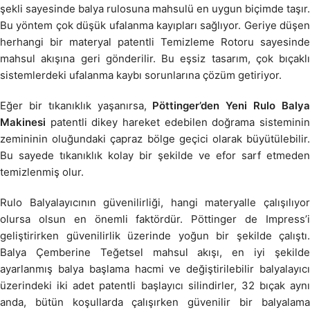
şekli sayesinde balya rulosuna mahsulü en uygun biçimde taşır.
Bu yöntem çok düşük ufalanma kayıpları sağlıyor. Geriye düşen
herhangi bir materyal patentli Temizleme Rotoru sayesinde
mahsul akışına geri gönderilir. Bu eşsiz tasarım, çok bıçaklı
sistemlerdeki ufalanma kaybı sorunlarına çözüm getiriyor.
Eğer bir tıkanıklık yaşanırsa,
Pöttinger’den Yeni Rulo Baly
Makinesi
patentli dikey hareket edebilen doğrama sisteminin
zemininin oluğundaki çapraz bölge geçici olarak büyütülebilir.
Bu sayede tıkanıklık kolay bir şekilde ve efor sarf etmeden
temizlenmiş olur.
Rulo Balyalayıcının güvenilirliği, hangi materyalle çalışılıyor
olursa olsun en önemli faktördür. Pöttinger de Impress’i
geliştirirken güvenilirlik üzerinde yoğun bir şekilde çalıştı.
Balya Çemberine Teğetsel mahsul akışı, en iyi şekilde
ayarlanmış balya başlama hacmi ve değiştirilebilir balyalayıcı
üzerindeki iki adet patentli başlayıcı silindirler, 32 bıçak aynı
anda, bütün koşullarda çalışırken güvenilir bir balyalama