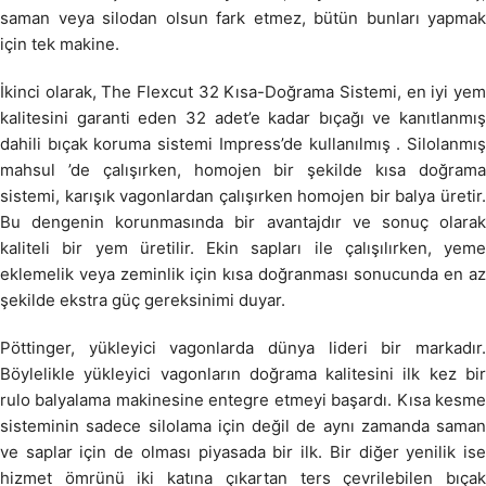
saman veya silodan olsun fark etmez, bütün bunları yapmak
için tek makine.
İkinci olarak, The Flexcut 32 Kısa-Doğrama Sistemi, en iyi yem
kalitesini garanti eden 32 adet’e kadar bıçağı ve kanıtlanmış
dahili bıçak koruma sistemi Impress’de kullanılmış . Silolanmış
mahsul ’de çalışırken, homojen bir şekilde kısa doğrama
sistemi, karışık vagonlardan çalışırken homojen bir balya üretir.
Bu dengenin korunmasında bir avantajdır ve sonuç olarak
kaliteli bir yem üretilir. Ekin sapları ile çalışılırken, yeme
eklemelik veya zeminlik için kısa doğranması sonucunda en az
şekilde ekstra güç gereksinimi duyar.
Pöttinger, yükleyici vagonlarda dünya lideri bir markadır.
Böylelikle yükleyici vagonların doğrama kalitesini ilk kez bir
rulo balyalama makinesine entegre etmeyi başardı. Kısa kesme
sisteminin sadece silolama için değil de aynı zamanda saman
ve saplar için de olması piyasada bir ilk. Bir diğer yenilik ise
hizmet ömrünü iki katına çıkartan ters çevrilebilen bıçak