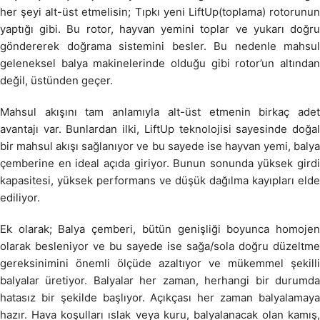
her şeyi alt-üst etmelisin; Tıpkı yeni LiftUp(toplama) rotorunun
yaptığı gibi. Bu rotor, hayvan yemini toplar ve yukarı doğru
göndererek doğrama sistemini besler. Bu nedenle mahsul
geleneksel balya makinelerinde olduğu gibi rotor’un altından
değil, üstünden geçer.
Mahsul akışını tam anlamıyla alt-üst etmenin birkaç adet
avantajı var. Bunlardan ilki, LiftUp teknolojisi sayesinde doğal
bir mahsul akışı sağlanıyor ve bu sayede ise hayvan yemi, balya
çemberine en ideal açıda giriyor. Bunun sonunda yüksek girdi
kapasitesi, yüksek performans ve düşük dağılma kayıpları elde
ediliyor.
Ek olarak; Balya çemberi, bütün genişliği boyunca homojen
olarak besleniyor ve bu sayede ise sağa/sola doğru düzeltme
gereksinimini önemli ölçüde azaltıyor ve mükemmel şekilli
balyalar üretiyor. Balyalar her zaman, herhangi bir durumda
hatasız bir şekilde başlıyor. Açıkçası her zaman balyalamaya
hazır. Hava koşulları ıslak veya kuru, balyalanacak olan kamış,