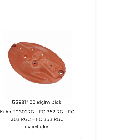
55931400 Biçim Diski
55754900 Di
Kuhn FC302RG – FC 352 RG – FC
303 RGC – FC 353 RGC
uyumludur.