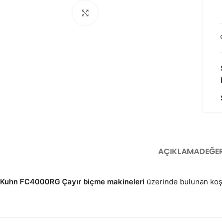
Click to enlarge
AÇIKLAMA
DEĞER
Kuhn FC4000RG Çayır biçme makineleri
üzerinde bulunan koşul