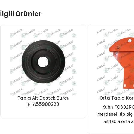
İlgili ürünler
Tabla Alt Destek Burcu
Orta Tabla Kor
PFA55900220
Kuhn FC302R
merdaneli tip bi
ait tabla orta 
kızağıd