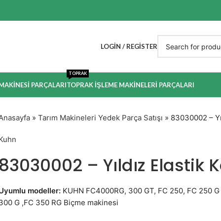
LOGIN / REGISTER
TOPRAK
 MAKINESI PARÇALARI
TOPRAK İŞLEME MAKINELERI PARÇALARI
Anasayfa
»
Tarım Makineleri Yedek Parça Satışı
»
83030002 – Yıl
Kuhn
83030002 – Yıldız Elastik K
Uyumlu modeller:
KUHN FC4000RG, 300 GT, FC 250, FC 250 G F
300 G ,FC 350 RG Biçme makinesi