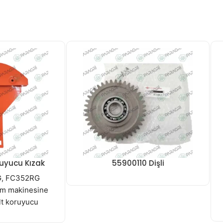
uyucu Kızak
55900110 Dişli
G, FC352RG
çim makinesine
alt koruyucu
ır.